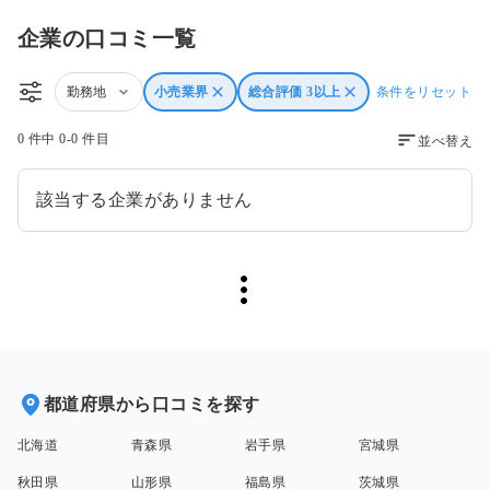
企業の口コミ一覧
勤務地
小売業界
総合評価 3以上
条件をリセット
0 件中 0-0 件目
並べ替え
該当する企業がありません
都道府県から口コミを探す
北海道
青森県
岩手県
宮城県
秋田県
山形県
福島県
茨城県