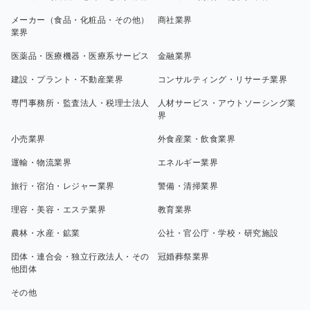
メーカー（食品・化粧品・その他）
商社業界
業界
医薬品・医療機器・医療系サービス
金融業界
建設・プラント・不動産業界
コンサルティング・リサーチ業界
専門事務所・監査法人・税理士法人
人材サービス・アウトソーシング業
界
小売業界
外食産業・飲食業界
運輸・物流業界
エネルギー業界
旅行・宿泊・レジャー業界
警備・清掃業界
理容・美容・エステ業界
教育業界
農林・水産・鉱業
公社・官公庁・学校・研究施設
団体・連合会・独立行政法人・その
冠婚葬祭業界
他団体
その他