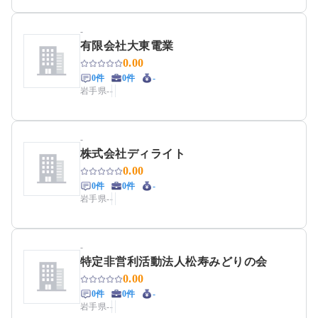
-
有限会社大東電業
0.00
0件
0件
-
岩手県
-
-
-
株式会社ディライト
0.00
0件
0件
-
岩手県
-
-
-
特定非営利活動法人松寿みどりの会
0.00
0件
0件
-
岩手県
-
-