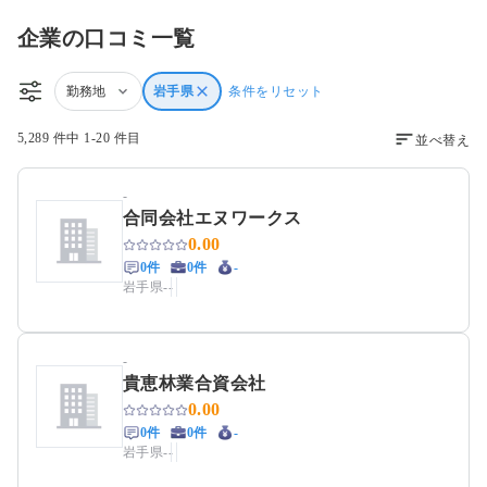
企業の口コミ一覧
勤務地
岩手県
条件をリセット
5,289 件中 1-20 件目
並べ替え
-
合同会社エヌワークス
0.00
0件
0件
-
岩手県
-
-
-
貴恵林業合資会社
0.00
0件
0件
-
岩手県
-
-