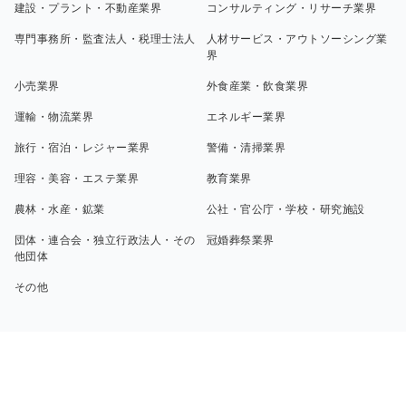
建設・プラント・不動産業界
コンサルティング・リサーチ業界
専門事務所・監査法人・税理士法人
人材サービス・アウトソーシング業
界
小売業界
外食産業・飲食業界
運輸・物流業界
エネルギー業界
旅行・宿泊・レジャー業界
警備・清掃業界
理容・美容・エステ業界
教育業界
農林・水産・鉱業
公社・官公庁・学校・研究施設
団体・連合会・独立行政法人・その
冠婚葬祭業界
他団体
その他