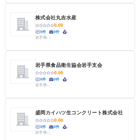
-
株式会社丸吉水産
0.00
0件
0件
-
岩手県
-
-
-
岩手県食品衛生協会岩手支会
0.00
0件
0件
-
岩手県
-
-
-
盛岡カイハツ生コンクリート株式会社
0.00
0件
0件
-
岩手県
-
-