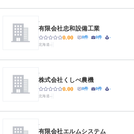
-
有限会社忠和設備工業
0.00
0件
0件
-
北海道
-
-
-
株式会社くしべ農機
0.00
0件
0件
-
北海道
-
-
-
有限会社エルムシステム