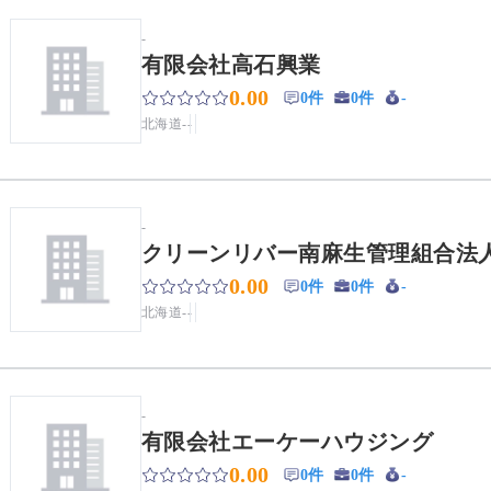
-
有限会社高石興業
0.00
0件
0件
-
北海道
-
-
-
クリーンリバー南麻生管理組合法
0.00
0件
0件
-
北海道
-
-
-
有限会社エーケーハウジング
0.00
0件
0件
-