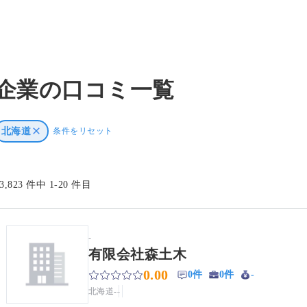
企業の口コミ一覧
北海道
条件をリセット
23,823 件中 1-20 件目
-
有限会社森土木
0.00
0件
0件
-
北海道
-
-