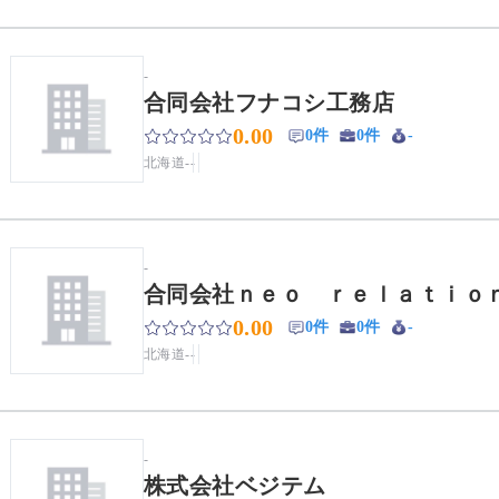
-
合同会社フナコシ工務店
0.00
0件
0件
-
北海道
-
-
-
合同会社ｎｅｏ ｒｅｌａｔｉｏ
0.00
0件
0件
-
北海道
-
-
-
株式会社ベジテム