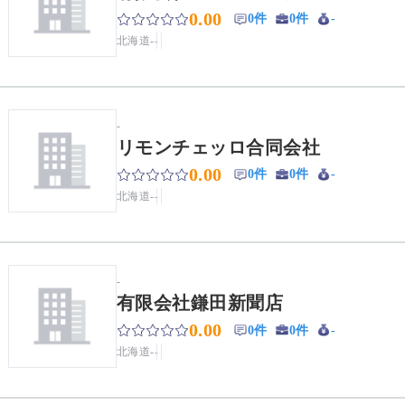
0.00
0件
0件
-
北海道
-
-
-
リモンチェッロ合同会社
0.00
0件
0件
-
北海道
-
-
-
有限会社鎌田新聞店
0.00
0件
0件
-
北海道
-
-