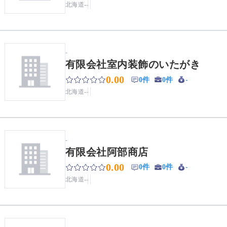
北海道
-
-
-
有限会社室内装飾のいたがき
0.00
0件
0件
-
北海道
-
-
-
有限会社阿部商店
0.00
0件
0件
-
北海道
-
-
-