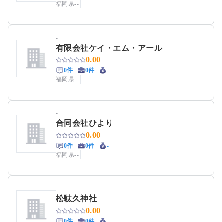
福岡県
-
-
-
有限会社ケイ・エム・アール
0.00
0件
0件
-
福岡県
-
-
-
合同会社ひより
0.00
0件
0件
-
福岡県
-
-
-
松駄久神社
0.00
0件
0件
-