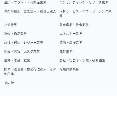
建設・プラント・不動産業界
コンサルティング・リサーチ業界
専門事務所・監査法人・税理士法人
人材サービス・アウトソーシング業
界
小売業界
外食産業・飲食業界
運輸・物流業界
エネルギー業界
旅行・宿泊・レジャー業界
警備・清掃業界
理容・美容・エステ業界
教育業界
農林・水産・鉱業
公社・官公庁・学校・研究施設
団体・連合会・独立行政法人・その
冠婚葬祭業界
他団体
その他