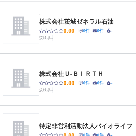
-
株式会社茨城ゼネラル石油
0.00
0件
0件
-
茨城県
-
-
-
株式会社Ｕ‐ＢＩＲＴＨ
0.00
0件
0件
-
茨城県
-
-
-
特定非営利活動法人バイオライフ
0.00
0件
0件
-