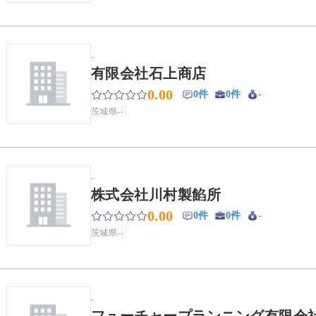
-
有限会社石上商店
0.00
0件
0件
-
茨城県
-
-
-
株式会社川村製餡所
0.00
0件
0件
-
茨城県
-
-
-
フューチャープランニング有限会