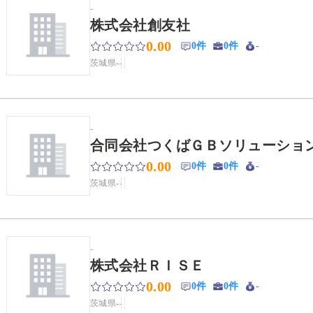
-
株式会社創友社
0.00
0件
0件
-
茨城県
-
-
-
合同会社つくばＧＢソリューショ
0.00
0件
0件
-
茨城県
-
-
-
株式会社ＲＩＳＥ
0.00
0件
0件
-
茨城県
-
-