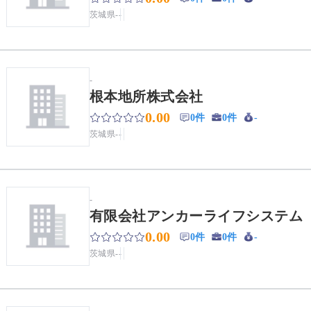
茨城県
-
-
-
根本地所株式会社
0.00
0件
0件
-
茨城県
-
-
-
有限会社アンカーライフシステム
0.00
0件
0件
-
茨城県
-
-