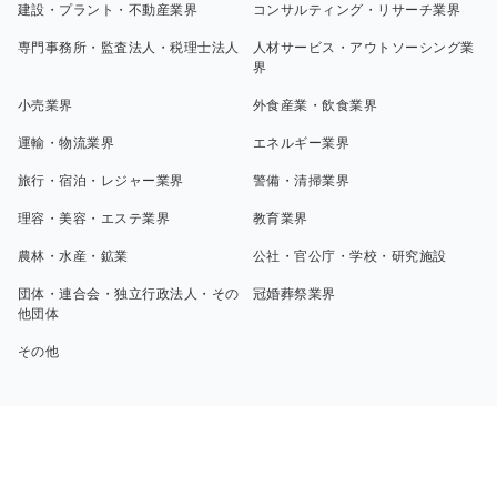
建設・プラント・不動産業界
コンサルティング・リサーチ業界
専門事務所・監査法人・税理士法人
人材サービス・アウトソーシング業
界
小売業界
外食産業・飲食業界
運輸・物流業界
エネルギー業界
旅行・宿泊・レジャー業界
警備・清掃業界
理容・美容・エステ業界
教育業界
農林・水産・鉱業
公社・官公庁・学校・研究施設
団体・連合会・独立行政法人・その
冠婚葬祭業界
他団体
その他