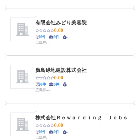
-
有限会社みどり美容院
0.00
0件
0件
-
広島県
-
-
-
廣島緑地建設株式会社
0.00
0件
0件
-
広島県
-
-
-
株式会社Ｒｅｗａｒｄｉｎｇ Ｊｏｂｓ
0.00
0件
0件
-
広島県
-
-