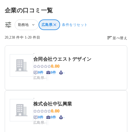
企業の口コミ一覧
勤務地
広島県
条件をリセット
20,238 件中 1-20 件目
並べ替え
-
合同会社ウエストデザイン
0.00
0件
0件
-
広島県
-
-
-
株式会社中弘興業
0.00
0件
0件
-
広島県
-
-