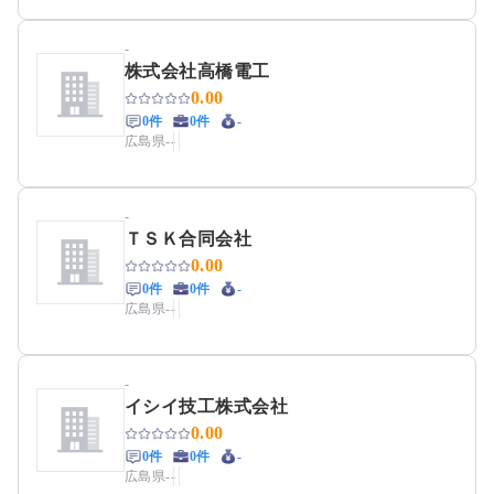
-
株式会社高橋電工
0.00
0件
0件
-
広島県
-
-
-
ＴＳＫ合同会社
0.00
0件
0件
-
広島県
-
-
-
イシイ技工株式会社
0.00
0件
0件
-
広島県
-
-