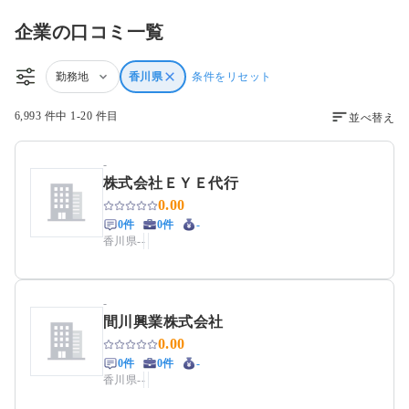
企業の口コミ一覧
勤務地
香川県
条件をリセット
6,993 件中 1-20 件目
並べ替え
-
株式会社ＥＹＥ代行
0.00
0件
0件
-
香川県
-
-
-
間川興業株式会社
0.00
0件
0件
-
香川県
-
-