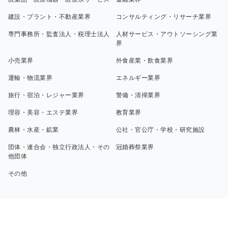
建設・プラント・不動産業界
コンサルティング・リサーチ業界
専門事務所・監査法人・税理士法人
人材サービス・アウトソーシング業
界
小売業界
外食産業・飲食業界
運輸・物流業界
エネルギー業界
旅行・宿泊・レジャー業界
警備・清掃業界
理容・美容・エステ業界
教育業界
農林・水産・鉱業
公社・官公庁・学校・研究施設
団体・連合会・独立行政法人・その
冠婚葬祭業界
他団体
その他