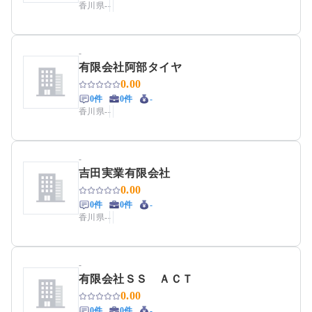
香川県
-
-
-
有限会社阿部タイヤ
0.00
0件
0件
-
香川県
-
-
-
吉田実業有限会社
0.00
0件
0件
-
香川県
-
-
-
有限会社ＳＳ ＡＣＴ
0.00
0件
0件
-