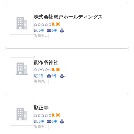
-
株式会社瀬戸ホールディングス
0.00
0件
0件
-
香川県
-
-
-
能布谷神社
0.00
0件
0件
-
香川県
-
-
-
顯正寺
0.00
0件
0件
-
香川県
-
-