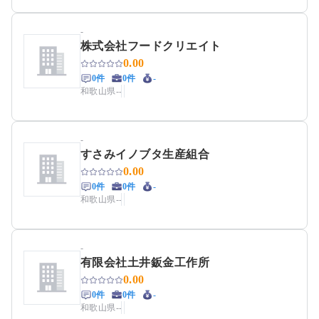
-
株式会社フードクリエイト
0.00
0件
0件
-
和歌山県
-
-
-
すさみイノブタ生産組合
0.00
0件
0件
-
和歌山県
-
-
-
有限会社土井鈑金工作所
0.00
0件
0件
-
和歌山県
-
-