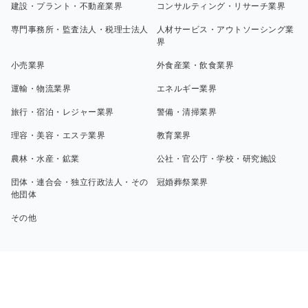
建設・プラント・不動産業界
コンサルティング・リサーチ業界
専門事務所・監査法人・税理士法人
人材サービス・アウトソーシング業
界
小売業界
外食産業・飲食業界
運輸・物流業界
エネルギー業界
旅行・宿泊・レジャー業界
警備・清掃業界
理容・美容・エステ業界
教育業界
農林・水産・鉱業
公社・官公庁・学校・研究施設
団体・連合会・独立行政法人・その
冠婚葬祭業界
他団体
その他