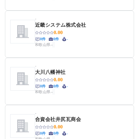
-
近畿システム株式会社
0.00
0件
0件
-
和歌山県
-
-
-
大川八幡神社
0.00
0件
0件
-
和歌山県
-
-
-
合資会社井尻瓦商会
0.00
0件
0件
-