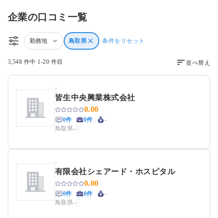
企業の口コミ一覧
勤務地
鳥取県
条件をリセット
3,548 件中 1-20 件目
並べ替え
-
皆生中央興業株式会社
0.00
0件
0件
-
鳥取県
-
-
-
有限会社シェアード・ホスピタル
0.00
0件
0件
-
鳥取県
-
-