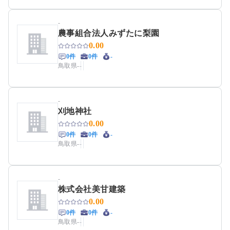
-
農事組合法人みずたに梨園
0.00
0件
0件
-
鳥取県
-
-
-
刈地神社
0.00
0件
0件
-
鳥取県
-
-
-
株式会社美甘建築
0.00
0件
0件
-
鳥取県
-
-