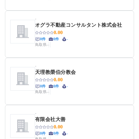
-
オグラ不動産コンサルタント株式会社
0.00
0件
0件
-
鳥取県
-
-
-
天理教榮伯分教会
0.00
0件
0件
-
鳥取県
-
-
-
有限会社大善
0.00
0件
0件
-