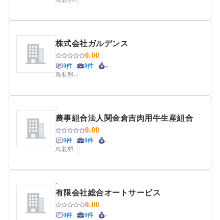
鳥取県
-
-
-
株式会社ガルデンス
0.00
0件
0件
-
鳥取県
-
-
-
農事組合法人関金倉吉肉用牛生産組合
0.00
0件
0件
-
鳥取県
-
-
-
有限会社総合オートサービス
0.00
0件
0件
-