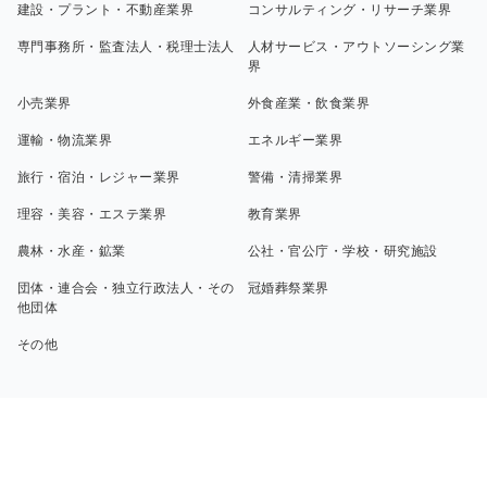
建設・プラント・不動産業界
コンサルティング・リサーチ業界
専門事務所・監査法人・税理士法人
人材サービス・アウトソーシング業
界
小売業界
外食産業・飲食業界
運輸・物流業界
エネルギー業界
旅行・宿泊・レジャー業界
警備・清掃業界
理容・美容・エステ業界
教育業界
農林・水産・鉱業
公社・官公庁・学校・研究施設
団体・連合会・独立行政法人・その
冠婚葬祭業界
他団体
その他