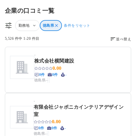
企業の口コミ一覧
勤務地
徳島県
条件をリセット
5,526 件中 1-20 件目
並べ替え
-
株式会社横関建設
0.00
0件
0件
-
徳島県
-
-
-
有限会社ジャポニカインテリアデザイン
室
0.00
0件
0件
-
徳島県
-
-