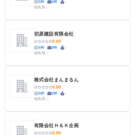
0件
0件
-
徳島県
-
-
-
切原建設有限会社
0.00
0件
0件
-
徳島県
-
-
-
株式会社まんまるん
0.00
0件
0件
-
徳島県
-
-
-
有限会社Ｈ＆Ｋ企画
0.00