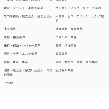
建設・プラント・不動産業界
コンサルティング・リサーチ業界
専門事務所・監査法人・税理士法人
人材サービス・アウトソーシング業
界
小売業界
外食産業・飲食業界
運輸・物流業界
エネルギー業界
旅行・宿泊・レジャー業界
警備・清掃業界
理容・美容・エステ業界
教育業界
農林・水産・鉱業
公社・官公庁・学校・研究施設
団体・連合会・独立行政法人・その
冠婚葬祭業界
他団体
その他