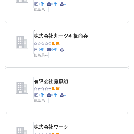
0件
0件
-
徳島県
-
-
-
株式会社丸一ツキ板商会
0.00
0件
0件
-
徳島県
-
-
-
有限会社藤原組
0.00
0件
0件
-
徳島県
-
-
-
株式会社ワーク