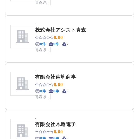
青森県
-
-
-
株式会社アシスト青森
0.00
0件
0件
-
青森県
-
-
-
有限会社菊地商事
0.00
0件
0件
-
青森県
-
-
-
有限会社木造電子
0.00
0件
0件
-