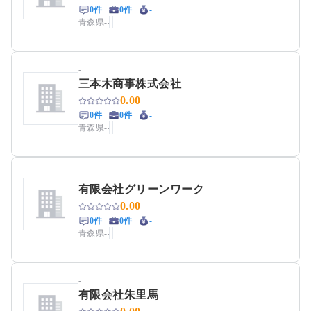
0件
0件
-
青森県
-
-
-
三本木商事株式会社
0.00
0件
0件
-
青森県
-
-
-
有限会社グリーンワーク
0.00
0件
0件
-
青森県
-
-
-
有限会社朱里馬