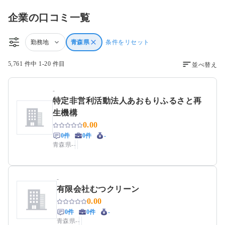
企業の口コミ一覧
勤務地
青森県
条件をリセット
5,761 件中 1-20 件目
並べ替え
-
特定非営利活動法人あおもりふるさと再
生機構
0.00
0件
0件
-
青森県
-
-
-
有限会社むつクリーン
0.00
0件
0件
-
青森県
-
-