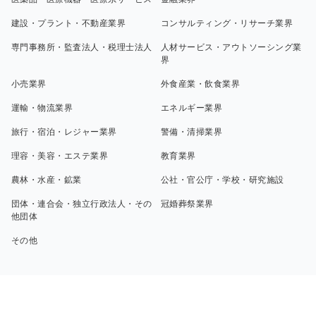
建設・プラント・不動産業界
コンサルティング・リサーチ業界
専門事務所・監査法人・税理士法人
人材サービス・アウトソーシング業
界
小売業界
外食産業・飲食業界
運輸・物流業界
エネルギー業界
旅行・宿泊・レジャー業界
警備・清掃業界
理容・美容・エステ業界
教育業界
農林・水産・鉱業
公社・官公庁・学校・研究施設
団体・連合会・独立行政法人・その
冠婚葬祭業界
他団体
その他