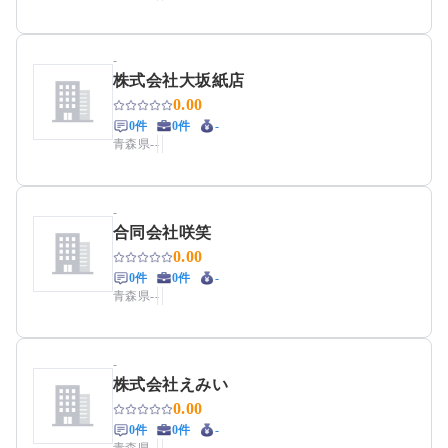
-
株式会社大坂紙店
0.00
0件
0件
-
青森県
-
-
-
合同会社咲笑
0.00
0件
0件
-
青森県
-
-
-
株式会社えみい
0.00
0件
0件
-