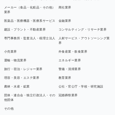
メーカー（食品・化粧品・その他）
商社業界
業界
医薬品・医療機器・医療系サービス
金融業界
建設・プラント・不動産業界
コンサルティング・リサーチ業界
専門事務所・監査法人・税理士法人
人材サービス・アウトソーシング業
界
小売業界
外食産業・飲食業界
運輸・物流業界
エネルギー業界
旅行・宿泊・レジャー業界
警備・清掃業界
理容・美容・エステ業界
教育業界
農林・水産・鉱業
公社・官公庁・学校・研究施設
団体・連合会・独立行政法人・その
冠婚葬祭業界
他団体
その他