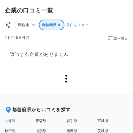
企業の口コミ一覧
勤務地
金融業界
条件をリセット
0 件中 0-0 件目
並べ替え
該当する企業がありません
都道府県から口コミを探す
北海道
青森県
岩手県
宮城県
秋田県
山形県
福島県
茨城県