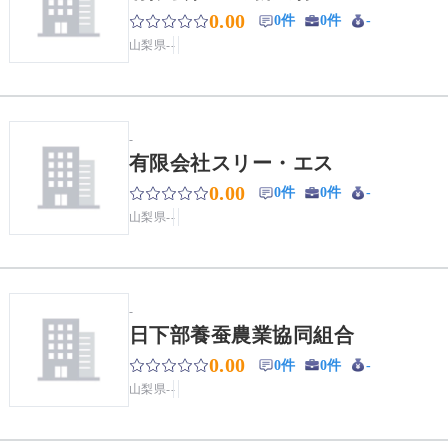
0.00
0件
0件
-
山梨県
-
-
-
有限会社スリー・エス
0.00
0件
0件
-
山梨県
-
-
-
日下部養蚕農業協同組合
0.00
0件
0件
-
山梨県
-
-