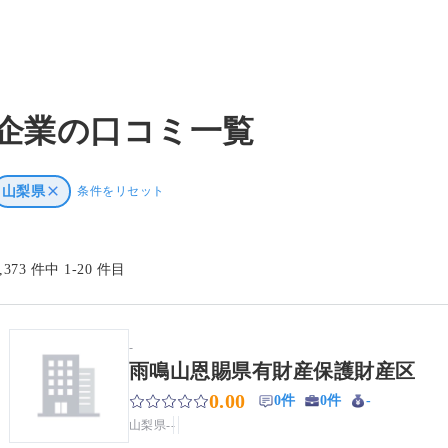
企業の口コミ一覧
山梨県
条件をリセット
6,373 件中 1-20 件目
-
雨鳴山恩賜県有財産保護財産区
0.00
0件
0件
-
山梨県
-
-