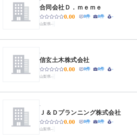
合同会社Ｄ．ｍｅｍｅ
0.00
0件
0件
-
山梨県
-
-
-
信玄土木株式会社
0.00
0件
0件
-
山梨県
-
-
-
Ｊ＆Ｄプランニング株式会社
0.00
0件
0件
-
山梨県
-
-