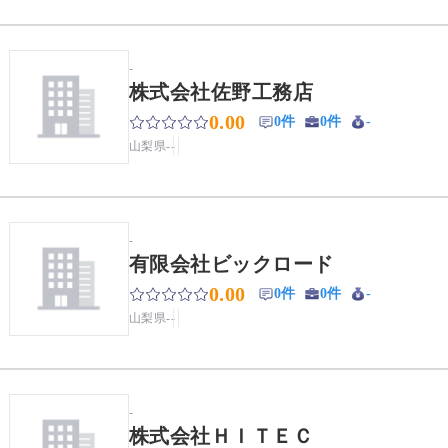
-
株式会社佐野工務店
0.00
0件
0件
-
山梨県
-
-
-
有限会社ビックロード
0.00
0件
0件
-
山梨県
-
-
-
株式会社ＨＩＴＥＣ