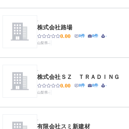
-
株式会社路場
0.00
0件
0件
-
山梨県
-
-
-
株式会社ＳＺ ＴＲＡＤＩＮＧ
0.00
0件
0件
-
山梨県
-
-
-
有限会社スミ新建材