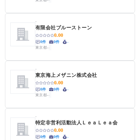
東京都
-
-
-
有限会社ブルーストーン
0.00
0件
0件
-
東京都
-
-
-
東京海上メザニン株式会社
0.00
0件
0件
-
東京都
-
-
-
特定非営利活動法人ＬｅａＬｅａ会
0.00
0件
0件
-