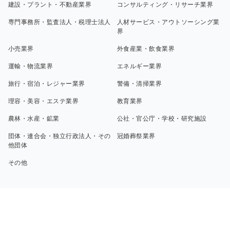
建設・プラント・不動産業界
コンサルティング・リサーチ業界
専門事務所・監査法人・税理士法人
人材サービス・アウトソーシング業
界
小売業界
外食産業・飲食業界
運輸・物流業界
エネルギー業界
旅行・宿泊・レジャー業界
警備・清掃業界
理容・美容・エステ業界
教育業界
農林・水産・鉱業
公社・官公庁・学校・研究施設
団体・連合会・独立行政法人・その
冠婚葬祭業界
他団体
その他