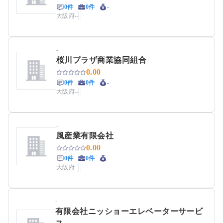
0件
0件
-
大阪府
-
-
-
桜川プラザ商業協同組合
0.00
0件
0件
-
大阪府
-
-
-
風産業有限会社
0.00
0件
0件
-
大阪府
-
-
-
有限会社ニッショーエレベーターサービ