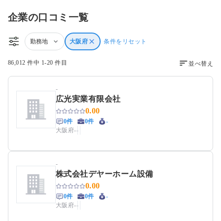
企業の口コミ一覧
勤務地
大阪府
条件をリセット
86,012 件中 1-20 件目
並べ替え
-
広光実業有限会社
0.00
0件
0件
-
大阪府
-
-
-
株式会社デヤーホーム設備
0.00
0件
0件
-
大阪府
-
-