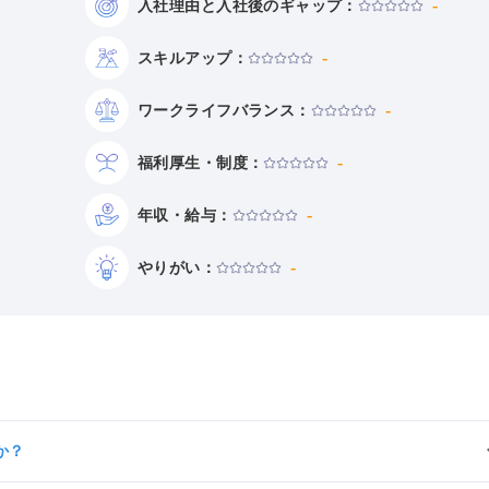
-
入社理由と
入社後の
ギャップ：
-
スキルアップ：
-
ワークライフ
バランス：
-
福利厚生・制度：
-
年収・給与：
-
やりがい：
か？