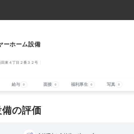
ヤーホーム設備
長田東４丁目２番３２号
給与
面接
福利厚生
写真
0
0
0
0
設備の評価