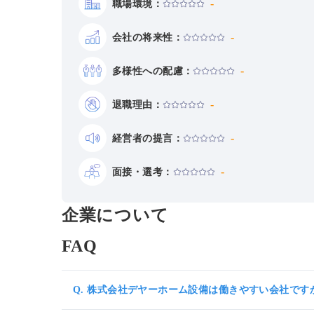
-
職場環境：
-
会社の将来性：
-
多様性への配慮：
-
退職理由：
-
経営者の提言：
-
面接・選考：
企業について
FAQ
Q. 株式会社デヤーホーム設備は働きやすい会社です