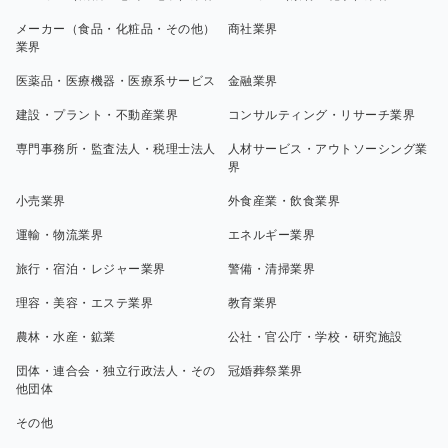
メーカー（食品・化粧品・その他）
商社業界
業界
医薬品・医療機器・医療系サービス
金融業界
建設・プラント・不動産業界
コンサルティング・リサーチ業界
専門事務所・監査法人・税理士法人
人材サービス・アウトソーシング業
界
小売業界
外食産業・飲食業界
運輸・物流業界
エネルギー業界
旅行・宿泊・レジャー業界
警備・清掃業界
理容・美容・エステ業界
教育業界
農林・水産・鉱業
公社・官公庁・学校・研究施設
団体・連合会・独立行政法人・その
冠婚葬祭業界
他団体
その他