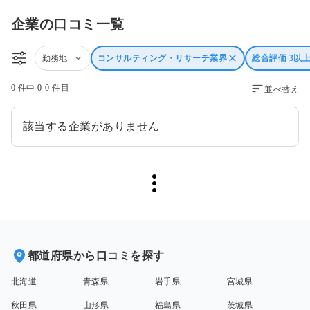
企業の口コミ一覧
勤務地
コンサルティング・リサーチ業界
総合評価 3以
0 件中 0-0 件目
並べ替え
該当する企業がありません
都道府県から口コミを探す
北海道
青森県
岩手県
宮城県
秋田県
山形県
福島県
茨城県