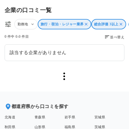
企業の口コミ一覧
勤務地
旅行・宿泊・レジャー業界
総合評価 3以上
0 件中 0-0 件目
並べ替え
該当する企業がありません
都道府県から口コミを探す
北海道
青森県
岩手県
宮城県
秋田県
山形県
福島県
茨城県