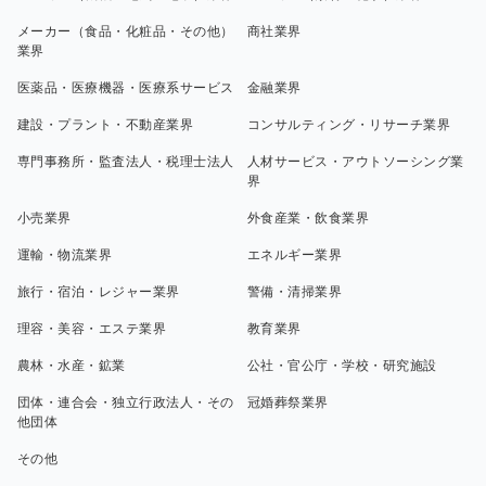
メーカー（食品・化粧品・その他）
商社業界
業界
医薬品・医療機器・医療系サービス
金融業界
建設・プラント・不動産業界
コンサルティング・リサーチ業界
専門事務所・監査法人・税理士法人
人材サービス・アウトソーシング業
界
小売業界
外食産業・飲食業界
運輸・物流業界
エネルギー業界
旅行・宿泊・レジャー業界
警備・清掃業界
理容・美容・エステ業界
教育業界
農林・水産・鉱業
公社・官公庁・学校・研究施設
団体・連合会・独立行政法人・その
冠婚葬祭業界
他団体
その他