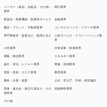
メーカー（食品・化粧品・その他）
商社業界
業界
医薬品・医療機器・医療系サービス
金融業界
建設・プラント・不動産業界
コンサルティング・リサーチ業界
専門事務所・監査法人・税理士法人
人材サービス・アウトソーシング業
界
小売業界
外食産業・飲食業界
運輸・物流業界
エネルギー業界
旅行・宿泊・レジャー業界
警備・清掃業界
理容・美容・エステ業界
教育業界
農林・水産・鉱業
公社・官公庁・学校・研究施設
団体・連合会・独立行政法人・その
冠婚葬祭業界
他団体
その他