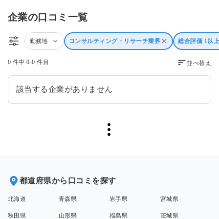
企業の口コミ一覧
勤務地
コンサルティング・リサーチ業界
総合評価 1以
0 件中 0-0 件目
並べ替え
該当する企業がありません
都道府県から口コミを探す
北海道
青森県
岩手県
宮城県
秋田県
山形県
福島県
茨城県