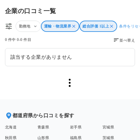
企業の口コミ一覧
勤務地
運輸・物流業界
総合評価 1以上
条件をリセ
0 件中 0-0 件目
並べ替え
該当する企業がありません
都道府県から口コミを探す
北海道
青森県
岩手県
宮城県
秋田県
山形県
福島県
茨城県