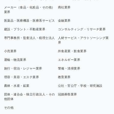
メーカー（食品・化粧品・その他）
商社業界
業界
医薬品・医療機器・医療系サービス
金融業界
建設・プラント・不動産業界
コンサルティング・リサーチ業界
専門事務所・監査法人・税理士法人
人材サービス・アウトソーシング業
界
小売業界
外食産業・飲食業界
運輸・物流業界
エネルギー業界
旅行・宿泊・レジャー業界
警備・清掃業界
理容・美容・エステ業界
教育業界
農林・水産・鉱業
公社・官公庁・学校・研究施設
団体・連合会・独立行政法人・その
冠婚葬祭業界
他団体
その他