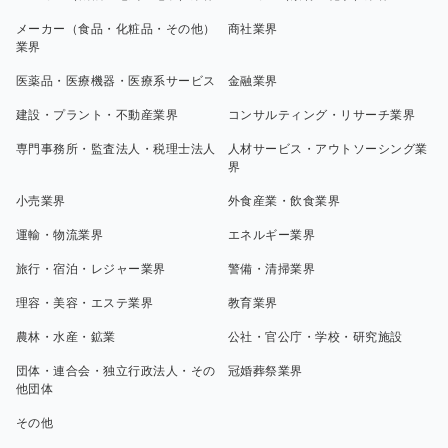
メーカー（食品・化粧品・その他）
商社業界
業界
医薬品・医療機器・医療系サービス
金融業界
建設・プラント・不動産業界
コンサルティング・リサーチ業界
専門事務所・監査法人・税理士法人
人材サービス・アウトソーシング業
界
小売業界
外食産業・飲食業界
運輸・物流業界
エネルギー業界
旅行・宿泊・レジャー業界
警備・清掃業界
理容・美容・エステ業界
教育業界
農林・水産・鉱業
公社・官公庁・学校・研究施設
団体・連合会・独立行政法人・その
冠婚葬祭業界
他団体
その他