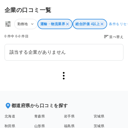
企業の口コミ一覧
勤務地
運輸・物流業界
総合評価 4以上
条件をリセ
0 件中 0-0 件目
並べ替え
該当する企業がありません
都道府県から口コミを探す
北海道
青森県
岩手県
宮城県
秋田県
山形県
福島県
茨城県