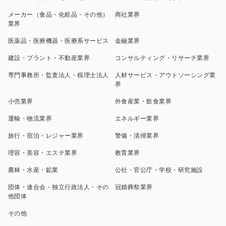
メーカー（食品・化粧品・その他）
商社業界
業界
医薬品・医療機器・医療系サービス
金融業界
建設・プラント・不動産業界
コンサルティング・リサーチ業界
専門事務所・監査法人・税理士法人
人材サービス・アウトソーシング業
界
小売業界
外食産業・飲食業界
運輸・物流業界
エネルギー業界
旅行・宿泊・レジャー業界
警備・清掃業界
理容・美容・エステ業界
教育業界
農林・水産・鉱業
公社・官公庁・学校・研究施設
団体・連合会・独立行政法人・その
冠婚葬祭業界
他団体
その他