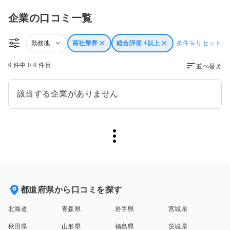
企業の口コミ一覧
勤務地
商社業界
総合評価 4以上
条件をリセット
0 件中 0-0 件目
並べ替え
該当する企業がありません
都道府県から口コミを探す
北海道
青森県
岩手県
宮城県
秋田県
山形県
福島県
茨城県