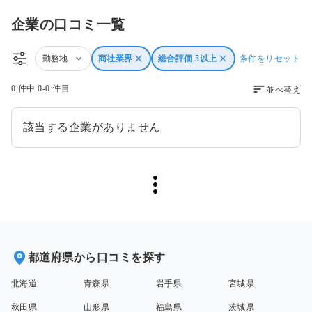
企業の口コミ一覧
勤務地
商社業界
総合評価 5以上
条件をリセット
0 件中 0-0 件目
並べ替え
該当する企業がありません
都道府県から口コミを探す
北海道
青森県
岩手県
宮城県
秋田県
山形県
福島県
茨城県