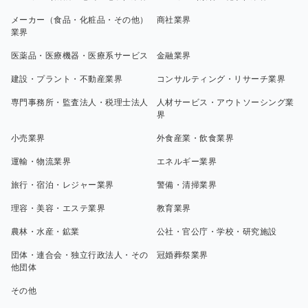
メーカー（食品・化粧品・その他）
商社業界
業界
医薬品・医療機器・医療系サービス
金融業界
建設・プラント・不動産業界
コンサルティング・リサーチ業界
専門事務所・監査法人・税理士法人
人材サービス・アウトソーシング業
界
小売業界
外食産業・飲食業界
運輸・物流業界
エネルギー業界
旅行・宿泊・レジャー業界
警備・清掃業界
理容・美容・エステ業界
教育業界
農林・水産・鉱業
公社・官公庁・学校・研究施設
団体・連合会・独立行政法人・その
冠婚葬祭業界
他団体
その他