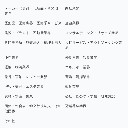
メーカー（食品・化粧品・その他）
商社業界
業界
医薬品・医療機器・医療系サービス
金融業界
建設・プラント・不動産業界
コンサルティング・リサーチ業界
専門事務所・監査法人・税理士法人
人材サービス・アウトソーシング業
界
小売業界
外食産業・飲食業界
運輸・物流業界
エネルギー業界
旅行・宿泊・レジャー業界
警備・清掃業界
理容・美容・エステ業界
教育業界
農林・水産・鉱業
公社・官公庁・学校・研究施設
団体・連合会・独立行政法人・その
冠婚葬祭業界
他団体
その他