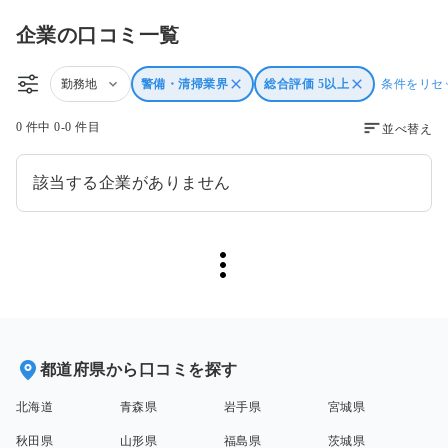
企業の口コミ一覧
勤務地
警備・清掃業界
総合評価 5以上
条件をリセ
0 件中 0-0 件目
並べ替え
該当する企業がありません
都道府県から口コミを探す
北海道
青森県
岩手県
宮城県
秋田県
山形県
福島県
茨城県