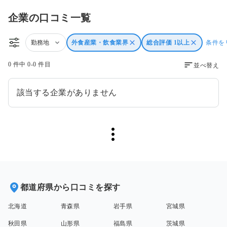
企業の口コミ一覧
勤務地
外食産業・飲食業界
総合評価 1以上
条件を
0 件中 0-0 件目
並べ替え
該当する企業がありません
都道府県から口コミを探す
北海道
青森県
岩手県
宮城県
秋田県
山形県
福島県
茨城県