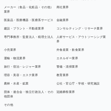
メーカー（食品・化粧品・その他）
商社業界
業界
医薬品・医療機器・医療系サービス
金融業界
建設・プラント・不動産業界
コンサルティング・リサーチ業界
専門事務所・監査法人・税理士法人
人材サービス・アウトソーシング業
界
小売業界
外食産業・飲食業界
運輸・物流業界
エネルギー業界
旅行・宿泊・レジャー業界
警備・清掃業界
理容・美容・エステ業界
教育業界
農林・水産・鉱業
公社・官公庁・学校・研究施設
団体・連合会・独立行政法人・その
冠婚葬祭業界
他団体
その他