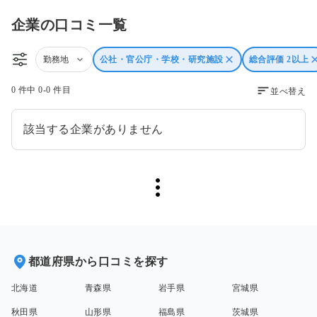
企業の口コミ一覧
勤務地
公社・官公庁・学校・研究施設
総合評価 2以上
0 件中 0-0 件目
並べ替え
該当する企業がありません
都道府県から口コミを探す
北海道
青森県
岩手県
宮城県
秋田県
山形県
福島県
茨城県