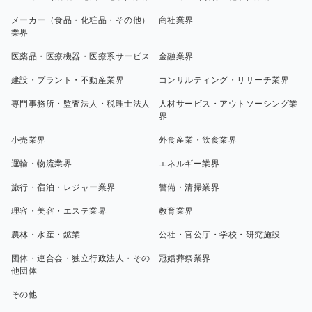
メーカー（食品・化粧品・その他）
商社業界
業界
医薬品・医療機器・医療系サービス
金融業界
建設・プラント・不動産業界
コンサルティング・リサーチ業界
専門事務所・監査法人・税理士法人
人材サービス・アウトソーシング業
界
小売業界
外食産業・飲食業界
運輸・物流業界
エネルギー業界
旅行・宿泊・レジャー業界
警備・清掃業界
理容・美容・エステ業界
教育業界
農林・水産・鉱業
公社・官公庁・学校・研究施設
団体・連合会・独立行政法人・その
冠婚葬祭業界
他団体
その他