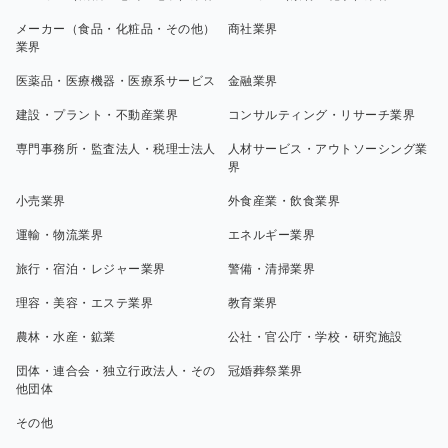
メーカー（食品・化粧品・その他）
商社業界
業界
医薬品・医療機器・医療系サービス
金融業界
建設・プラント・不動産業界
コンサルティング・リサーチ業界
専門事務所・監査法人・税理士法人
人材サービス・アウトソーシング業
界
小売業界
外食産業・飲食業界
運輸・物流業界
エネルギー業界
旅行・宿泊・レジャー業界
警備・清掃業界
理容・美容・エステ業界
教育業界
農林・水産・鉱業
公社・官公庁・学校・研究施設
団体・連合会・独立行政法人・その
冠婚葬祭業界
他団体
その他