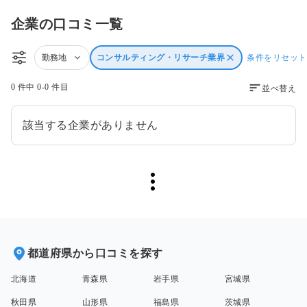
企業の口コミ一覧
勤務地
コンサルティング・リサーチ業界
条件をリセット
0 件中 0-0 件目
並べ替え
該当する企業がありません
都道府県から口コミを探す
北海道
青森県
岩手県
宮城県
秋田県
山形県
福島県
茨城県