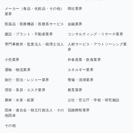
メーカー（食品・化粧品・その他）
商社業界
業界
医薬品・医療機器・医療系サービス
金融業界
建設・プラント・不動産業界
コンサルティング・リサーチ業界
専門事務所・監査法人・税理士法人
人材サービス・アウトソーシング業
界
小売業界
外食産業・飲食業界
運輸・物流業界
エネルギー業界
旅行・宿泊・レジャー業界
警備・清掃業界
理容・美容・エステ業界
教育業界
農林・水産・鉱業
公社・官公庁・学校・研究施設
団体・連合会・独立行政法人・その
冠婚葬祭業界
他団体
その他