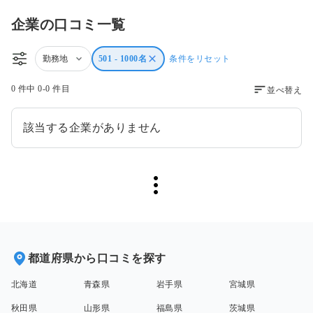
企業の口コミ一覧
勤務地
501 - 1000名
条件をリセット
0 件中 0-0 件目
並べ替え
該当する企業がありません
都道府県から口コミを探す
北海道
青森県
岩手県
宮城県
秋田県
山形県
福島県
茨城県