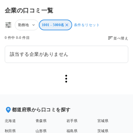
企業の口コミ一覧
勤務地
1001 - 5000名
条件をリセット
0 件中 0-0 件目
並べ替え
該当する企業がありません
都道府県から口コミを探す
北海道
青森県
岩手県
宮城県
秋田県
山形県
福島県
茨城県