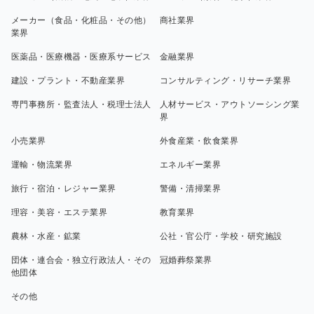
メーカー（食品・化粧品・その他）
商社業界
業界
医薬品・医療機器・医療系サービス
金融業界
建設・プラント・不動産業界
コンサルティング・リサーチ業界
専門事務所・監査法人・税理士法人
人材サービス・アウトソーシング業
界
小売業界
外食産業・飲食業界
運輸・物流業界
エネルギー業界
旅行・宿泊・レジャー業界
警備・清掃業界
理容・美容・エステ業界
教育業界
農林・水産・鉱業
公社・官公庁・学校・研究施設
団体・連合会・独立行政法人・その
冠婚葬祭業界
他団体
その他