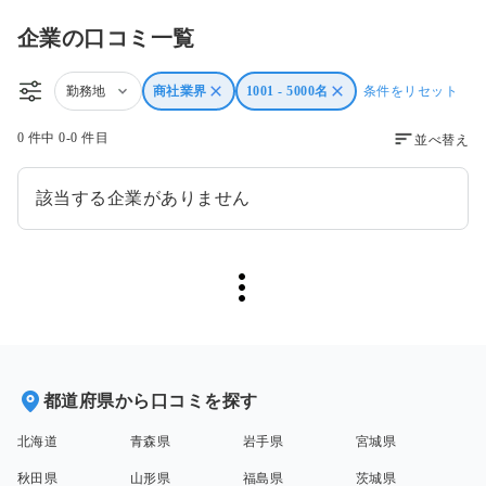
企業の口コミ一覧
勤務地
商社業界
1001 - 5000名
条件をリセット
0 件中 0-0 件目
並べ替え
該当する企業がありません
都道府県から口コミを探す
北海道
青森県
岩手県
宮城県
秋田県
山形県
福島県
茨城県