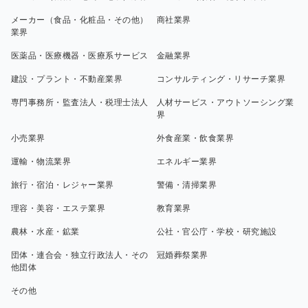
メーカー（食品・化粧品・その他）
商社業界
業界
医薬品・医療機器・医療系サービス
金融業界
建設・プラント・不動産業界
コンサルティング・リサーチ業界
専門事務所・監査法人・税理士法人
人材サービス・アウトソーシング業
界
小売業界
外食産業・飲食業界
運輸・物流業界
エネルギー業界
旅行・宿泊・レジャー業界
警備・清掃業界
理容・美容・エステ業界
教育業界
農林・水産・鉱業
公社・官公庁・学校・研究施設
団体・連合会・独立行政法人・その
冠婚葬祭業界
他団体
その他