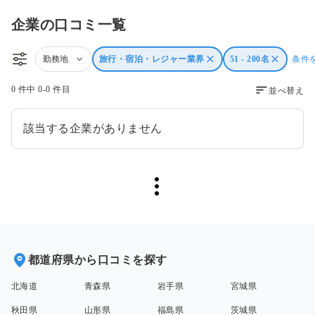
企業の口コミ一覧
勤務地
旅行・宿泊・レジャー業界
51 - 200名
条件
0 件中 0-0 件目
並べ替え
該当する企業がありません
都道府県から口コミを探す
北海道
青森県
岩手県
宮城県
秋田県
山形県
福島県
茨城県