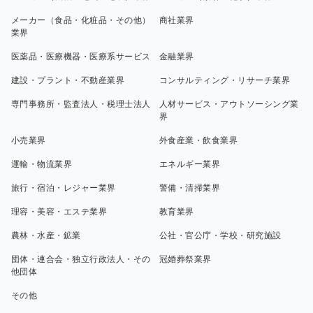
メーカー（食品・化粧品・その他）
商社業界
業界
医薬品・医療機器・医療系サービス
金融業界
建設・プラント・不動産業界
コンサルティング・リサーチ業界
専門事務所・監査法人・税理士法人
人材サービス・アウトソーシング業
界
小売業界
外食産業・飲食業界
運輸・物流業界
エネルギー業界
旅行・宿泊・レジャー業界
警備・清掃業界
理容・美容・エステ業界
教育業界
農林・水産・鉱業
公社・官公庁・学校・研究施設
団体・連合会・独立行政法人・その
冠婚葬祭業界
他団体
その他