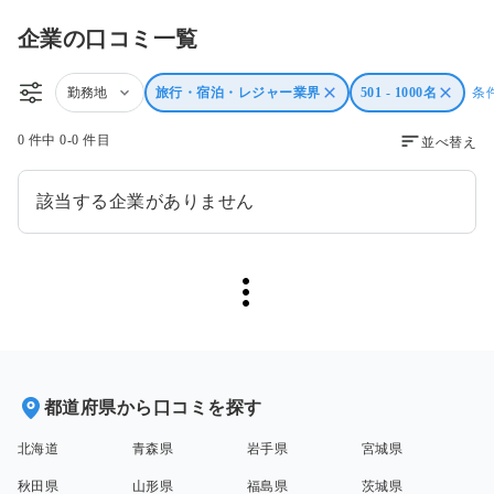
企業の口コミ一覧
勤務地
旅行・宿泊・レジャー業界
501 - 1000名
条
0 件中 0-0 件目
並べ替え
該当する企業がありません
都道府県から口コミを探す
北海道
青森県
岩手県
宮城県
秋田県
山形県
福島県
茨城県