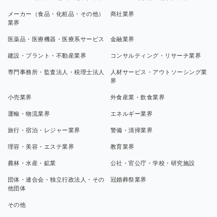
メーカー（食品・化粧品・その他）
商社業界
業界
医薬品・医療機器・医療系サービス
金融業界
建設・プラント・不動産業界
コンサルティング・リサーチ業界
専門事務所・監査法人・税理士法人
人材サービス・アウトソーシング業
界
小売業界
外食産業・飲食業界
運輸・物流業界
エネルギー業界
旅行・宿泊・レジャー業界
警備・清掃業界
理容・美容・エステ業界
教育業界
農林・水産・鉱業
公社・官公庁・学校・研究施設
団体・連合会・独立行政法人・その
冠婚葬祭業界
他団体
その他