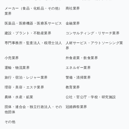
メーカー（食品・化粧品・その他）
商社業界
業界
医薬品・医療機器・医療系サービス
金融業界
建設・プラント・不動産業界
コンサルティング・リサーチ業界
専門事務所・監査法人・税理士法人
人材サービス・アウトソーシング業
界
小売業界
外食産業・飲食業界
運輸・物流業界
エネルギー業界
旅行・宿泊・レジャー業界
警備・清掃業界
理容・美容・エステ業界
教育業界
農林・水産・鉱業
公社・官公庁・学校・研究施設
団体・連合会・独立行政法人・その
冠婚葬祭業界
他団体
その他