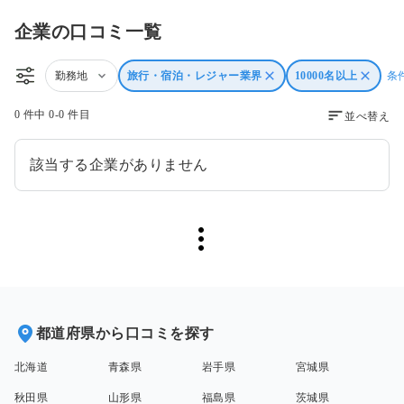
企業の口コミ一覧
勤務地
旅行・宿泊・レジャー業界
10000名以上
条
0 件中 0-0 件目
並べ替え
該当する企業がありません
都道府県から口コミを探す
北海道
青森県
岩手県
宮城県
秋田県
山形県
福島県
茨城県