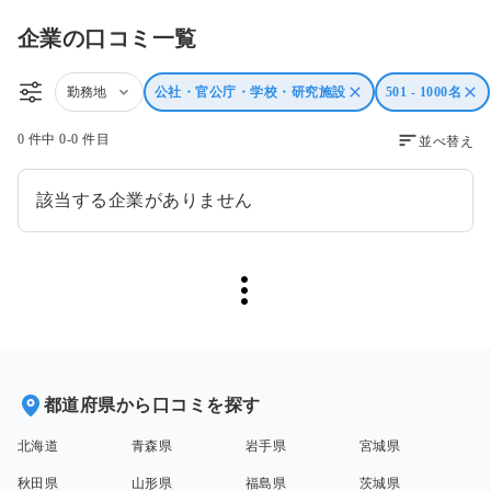
企業の口コミ一覧
勤務地
公社・官公庁・学校・研究施設
501 - 1000名
0 件中 0-0 件目
並べ替え
該当する企業がありません
都道府県から口コミを探す
北海道
青森県
岩手県
宮城県
秋田県
山形県
福島県
茨城県