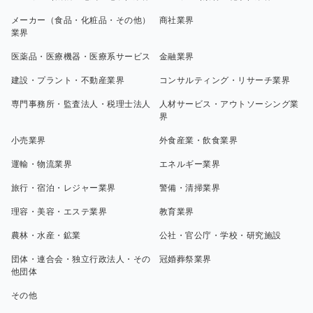
メーカー（食品・化粧品・その他）
商社業界
業界
医薬品・医療機器・医療系サービス
金融業界
建設・プラント・不動産業界
コンサルティング・リサーチ業界
専門事務所・監査法人・税理士法人
人材サービス・アウトソーシング業
界
小売業界
外食産業・飲食業界
運輸・物流業界
エネルギー業界
旅行・宿泊・レジャー業界
警備・清掃業界
理容・美容・エステ業界
教育業界
農林・水産・鉱業
公社・官公庁・学校・研究施設
団体・連合会・独立行政法人・その
冠婚葬祭業界
他団体
その他