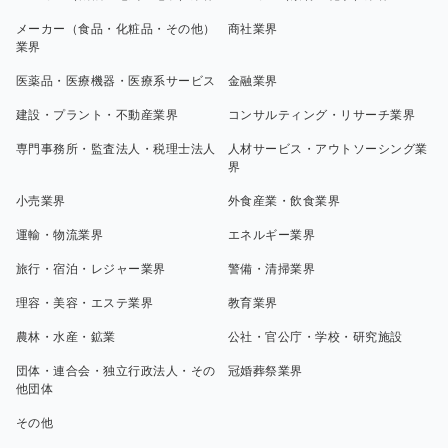
メーカー（食品・化粧品・その他）
商社業界
業界
医薬品・医療機器・医療系サービス
金融業界
建設・プラント・不動産業界
コンサルティング・リサーチ業界
専門事務所・監査法人・税理士法人
人材サービス・アウトソーシング業
界
小売業界
外食産業・飲食業界
運輸・物流業界
エネルギー業界
旅行・宿泊・レジャー業界
警備・清掃業界
理容・美容・エステ業界
教育業界
農林・水産・鉱業
公社・官公庁・学校・研究施設
団体・連合会・独立行政法人・その
冠婚葬祭業界
他団体
その他