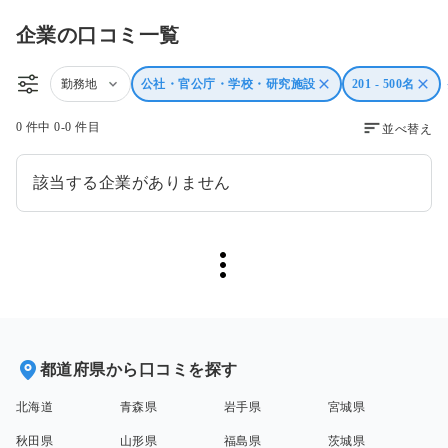
企業の口コミ一覧
勤務地
公社・官公庁・学校・研究施設
201 - 500名
0 件中 0-0 件目
並べ替え
該当する企業がありません
都道府県から口コミを探す
北海道
青森県
岩手県
宮城県
秋田県
山形県
福島県
茨城県