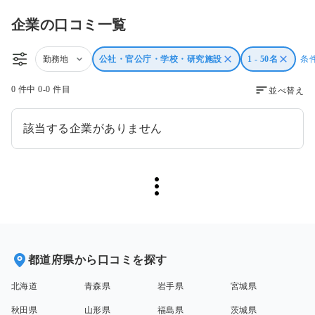
企業の口コミ一覧
勤務地
公社・官公庁・学校・研究施設
1 - 50名
条
0 件中 0-0 件目
並べ替え
該当する企業がありません
都道府県から口コミを探す
北海道
青森県
岩手県
宮城県
秋田県
山形県
福島県
茨城県