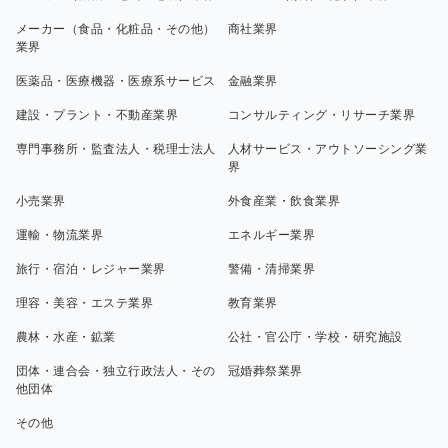
メーカー（食品・化粧品・その他）
商社業界
業界
医薬品・医療機器・医療系サービス
金融業界
建設・プラント・不動産業界
コンサルティング・リサーチ業界
専門事務所・監査法人・税理士法人
人材サービス・アウトソーシング業
界
小売業界
外食産業・飲食業界
運輸・物流業界
エネルギー業界
旅行・宿泊・レジャー業界
警備・清掃業界
理容・美容・エステ業界
教育業界
農林・水産・鉱業
公社・官公庁・学校・研究施設
団体・連合会・独立行政法人・その
冠婚葬祭業界
他団体
その他