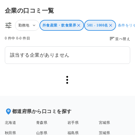
企業の口コミ一覧
勤務地
外食産業・飲食業界
501 - 1000名
条件をリ
0 件中 0-0 件目
並べ替え
該当する企業がありません
都道府県から口コミを探す
北海道
青森県
岩手県
宮城県
秋田県
山形県
福島県
茨城県