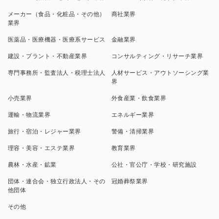
メーカー（食品・化粧品・その他）
商社業界
業界
医薬品・医療機器・医療系サービス
金融業界
建設・プラント・不動産業界
コンサルティング・リサーチ業界
専門事務所・監査法人・税理士法人
人材サービス・アウトソーシング業
界
小売業界
外食産業・飲食業界
運輸・物流業界
エネルギー業界
旅行・宿泊・レジャー業界
警備・清掃業界
理容・美容・エステ業界
教育業界
農林・水産・鉱業
公社・官公庁・学校・研究施設
団体・連合会・独立行政法人・その
冠婚葬祭業界
他団体
その他