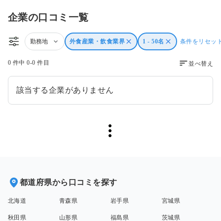
企業の口コミ一覧
勤務地
外食産業・飲食業界
1 - 50名
条件をリセッ
0 件中 0-0 件目
並べ替え
該当する企業がありません
都道府県から口コミを探す
北海道
青森県
岩手県
宮城県
秋田県
山形県
福島県
茨城県