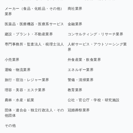
メーカー（食品・化粧品・その他）
商社業界
業界
医薬品・医療機器・医療系サービス
金融業界
建設・プラント・不動産業界
コンサルティング・リサーチ業界
専門事務所・監査法人・税理士法人
人材サービス・アウトソーシング業
界
小売業界
外食産業・飲食業界
運輸・物流業界
エネルギー業界
旅行・宿泊・レジャー業界
警備・清掃業界
理容・美容・エステ業界
教育業界
農林・水産・鉱業
公社・官公庁・学校・研究施設
団体・連合会・独立行政法人・その
冠婚葬祭業界
他団体
その他