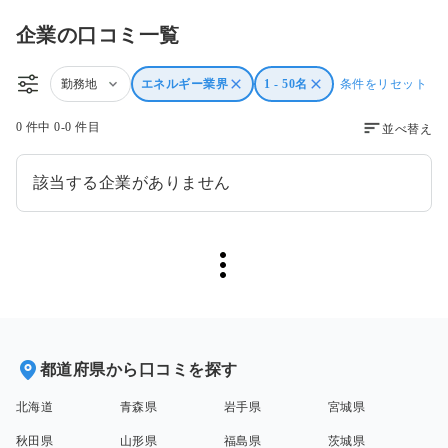
企業の口コミ一覧
勤務地
エネルギー業界
1 - 50名
条件をリセット
0 件中 0-0 件目
並べ替え
該当する企業がありません
都道府県から口コミを探す
北海道
青森県
岩手県
宮城県
秋田県
山形県
福島県
茨城県