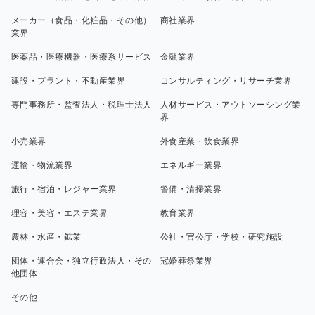
メーカー（食品・化粧品・その他）
商社業界
業界
医薬品・医療機器・医療系サービス
金融業界
建設・プラント・不動産業界
コンサルティング・リサーチ業界
専門事務所・監査法人・税理士法人
人材サービス・アウトソーシング業
界
小売業界
外食産業・飲食業界
運輸・物流業界
エネルギー業界
旅行・宿泊・レジャー業界
警備・清掃業界
理容・美容・エステ業界
教育業界
農林・水産・鉱業
公社・官公庁・学校・研究施設
団体・連合会・独立行政法人・その
冠婚葬祭業界
他団体
その他