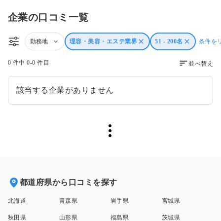
企業の口コミ一覧
勤務地
理容・美容・エステ業界
51 - 200名
条件を
0 件中 0-0 件目
並べ替え
該当する企業がありません
都道府県から口コミを探す
北海道
青森県
岩手県
宮城県
秋田県
山形県
福島県
茨城県