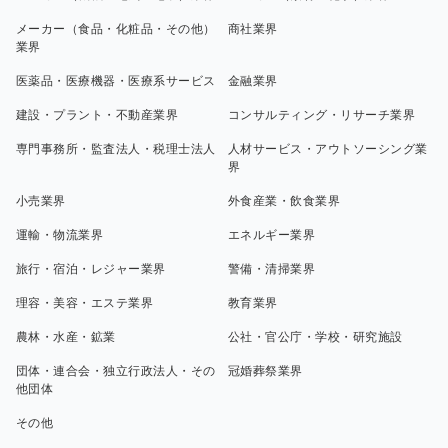
メーカー（食品・化粧品・その他）
商社業界
業界
医薬品・医療機器・医療系サービス
金融業界
建設・プラント・不動産業界
コンサルティング・リサーチ業界
専門事務所・監査法人・税理士法人
人材サービス・アウトソーシング業
界
小売業界
外食産業・飲食業界
運輸・物流業界
エネルギー業界
旅行・宿泊・レジャー業界
警備・清掃業界
理容・美容・エステ業界
教育業界
農林・水産・鉱業
公社・官公庁・学校・研究施設
団体・連合会・独立行政法人・その
冠婚葬祭業界
他団体
その他