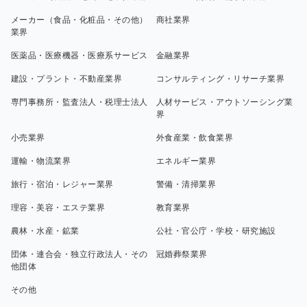
メーカー（食品・化粧品・その他）
商社業界
業界
医薬品・医療機器・医療系サービス
金融業界
建設・プラント・不動産業界
コンサルティング・リサーチ業界
専門事務所・監査法人・税理士法人
人材サービス・アウトソーシング業
界
小売業界
外食産業・飲食業界
運輸・物流業界
エネルギー業界
旅行・宿泊・レジャー業界
警備・清掃業界
理容・美容・エステ業界
教育業界
農林・水産・鉱業
公社・官公庁・学校・研究施設
団体・連合会・独立行政法人・その
冠婚葬祭業界
他団体
その他