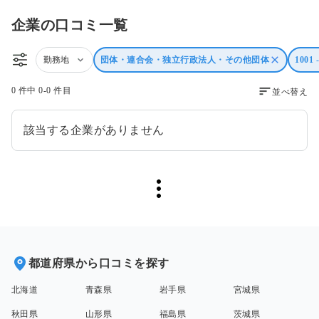
企業の口コミ一覧
勤務地
団体・連合会・独立行政法人・その他団体
1001 
0 件中 0-0 件目
並べ替え
該当する企業がありません
都道府県から口コミを探す
北海道
青森県
岩手県
宮城県
秋田県
山形県
福島県
茨城県