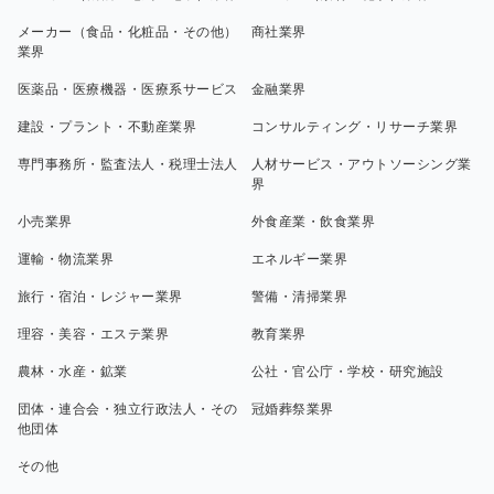
メーカー（食品・化粧品・その他）
商社業界
業界
医薬品・医療機器・医療系サービス
金融業界
建設・プラント・不動産業界
コンサルティング・リサーチ業界
専門事務所・監査法人・税理士法人
人材サービス・アウトソーシング業
界
小売業界
外食産業・飲食業界
運輸・物流業界
エネルギー業界
旅行・宿泊・レジャー業界
警備・清掃業界
理容・美容・エステ業界
教育業界
農林・水産・鉱業
公社・官公庁・学校・研究施設
団体・連合会・独立行政法人・その
冠婚葬祭業界
他団体
その他