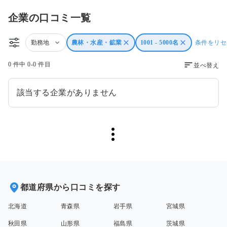
企業の口コミ一覧
勤務地
農林・水産・鉱業
1001 - 5000名
条件をリセ
0 件中 0-0 件目
並べ替え
該当する企業がありません
都道府県から口コミを探す
北海道
青森県
岩手県
宮城県
秋田県
山形県
福島県
茨城県