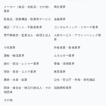
メーカー（食品・化粧品・その他）
商社業界
業界
医薬品・医療機器・医療系サービス
金融業界
建設・プラント・不動産業界
コンサルティング・リサーチ業界
専門事務所・監査法人・税理士法人
人材サービス・アウトソーシング業
界
小売業界
外食産業・飲食業界
運輸・物流業界
エネルギー業界
旅行・宿泊・レジャー業界
警備・清掃業界
理容・美容・エステ業界
教育業界
農林・水産・鉱業
公社・官公庁・学校・研究施設
団体・連合会・独立行政法人・その
冠婚葬祭業界
他団体
その他