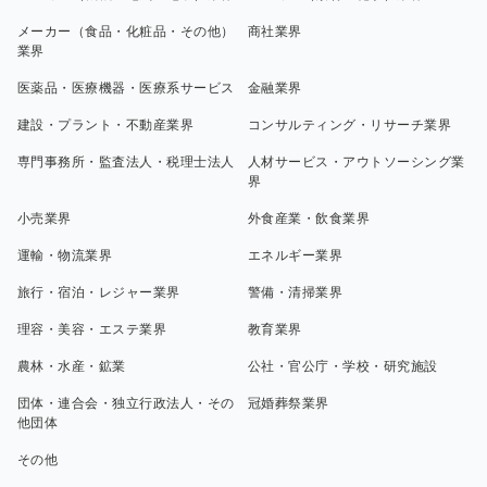
メーカー（食品・化粧品・その他）
商社業界
業界
医薬品・医療機器・医療系サービス
金融業界
建設・プラント・不動産業界
コンサルティング・リサーチ業界
専門事務所・監査法人・税理士法人
人材サービス・アウトソーシング業
界
小売業界
外食産業・飲食業界
運輸・物流業界
エネルギー業界
旅行・宿泊・レジャー業界
警備・清掃業界
理容・美容・エステ業界
教育業界
農林・水産・鉱業
公社・官公庁・学校・研究施設
団体・連合会・独立行政法人・その
冠婚葬祭業界
他団体
その他