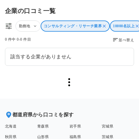
企業の口コミ一覧
勤務地
コンサルティング・リサーチ業界
10000名以上
0 件中 0-0 件目
並べ替え
該当する企業がありません
都道府県から口コミを探す
北海道
青森県
岩手県
宮城県
秋田県
山形県
福島県
茨城県